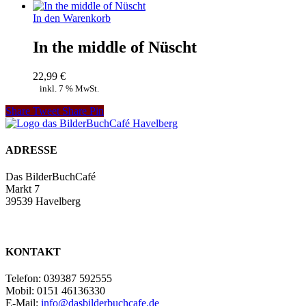
In den Warenkorb
In the middle of Nüscht
22,99
€
inkl. 7 % MwSt.
Share
Tweet
Share
Pin
ADRESSE
Das BilderBuchCafé
Markt 7
39539 Havelberg
KONTAKT
Telefon: 039387 592555
Mobil: 0151 46136330
E-Mail:
info@dasbilderbuchcafe.de