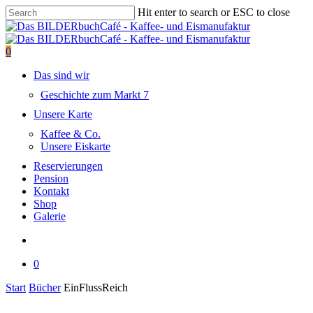
Skip
Hit enter to search or ESC to close
to
Close
main
Search
content
search
0
Menu
Das sind wir
Geschichte zum Markt 7
Unsere Karte
Kaffee & Co.
Unsere Eiskarte
Reservierungen
Pension
Kontakt
Shop
Galerie
search
0
Close
Start
Bücher
EinFlussReich
Cart