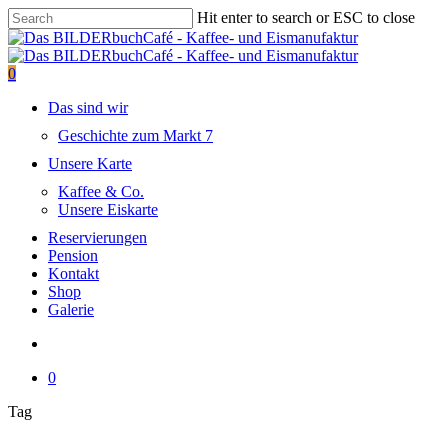
Skip
Hit enter to search or ESC to close
to
Close
main
Search
content
search
0
Menu
Das sind wir
Geschichte zum Markt 7
Unsere Karte
Kaffee & Co.
Unsere Eiskarte
Reservierungen
Pension
Kontakt
Shop
Galerie
search
0
Close
Tag
Cart