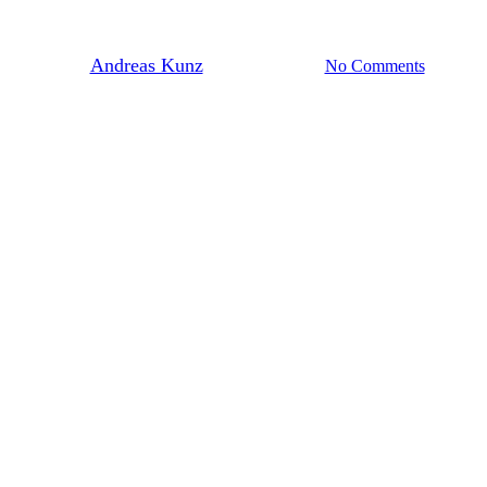
BBC Späti jetzt nebenan!
By
Andreas Kunz
Oktober 19, 2025
No Comments