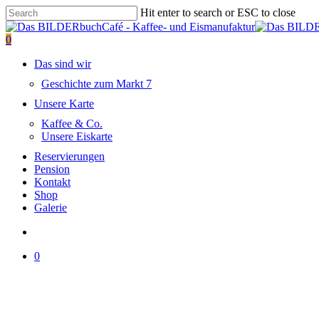
Skip
Hit enter to search or ESC to close
to
Close
main
Search
search
0
content
Menu
Das sind wir
Geschichte zum Markt 7
Unsere Karte
Kaffee & Co.
Unsere Eiskarte
Reservierungen
Pension
Kontakt
Shop
Galerie
search
0
Close
Cart