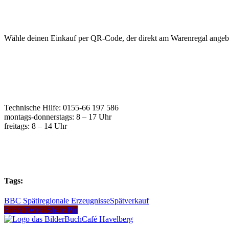
Wähle deinen Einkauf per QR-Code, der direkt am Warenregal angebra
Technische Hilfe: 0155-66 197 586
montags-donnerstags: 8 – 17 Uhr
freitags: 8 – 14 Uhr
Tags:
BBC Späti
regionale Erzeugnisse
Spätverkauf
Share
Tweet
Share
Pin