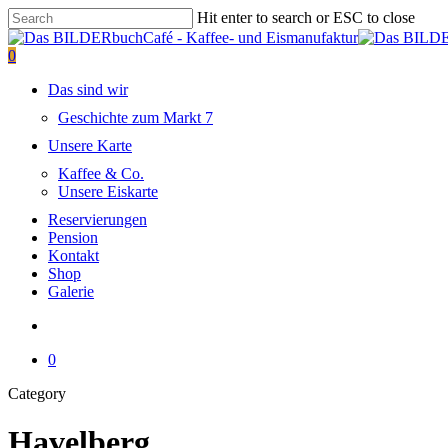
Skip
Hit enter to search or ESC to close
to
Close
main
Search
search
0
content
Menu
Das sind wir
Geschichte zum Markt 7
Unsere Karte
Kaffee & Co.
Unsere Eiskarte
Reservierungen
Pension
Kontakt
Shop
Galerie
search
0
Close
Category
Cart
Havelberg